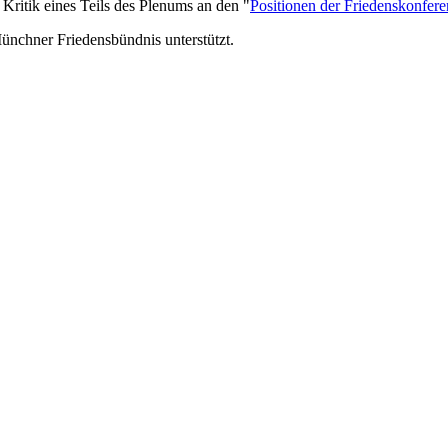
e Kritik eines Teils des Plenums an den "
Positionen der Friedenskonfere
nchner Friedensbündnis unterstützt.