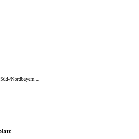
 Süd-/Nordbayern ...
latz