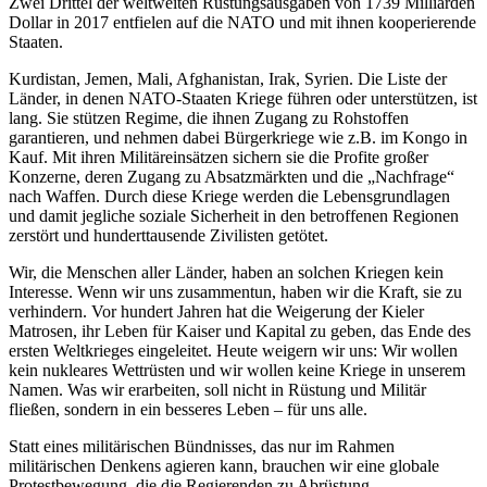
Zwei Drittel der weltweiten Rüstungsausgaben von 1739 Milliarden
Dollar in 2017 entfielen auf die NATO und mit ihnen kooperierende
Staaten.
Kurdistan, Jemen, Mali, Afghanistan, Irak, Syrien. Die Liste der
Länder, in denen NATO-Staaten Kriege führen oder unterstützen, ist
lang. Sie stützen Regime, die ihnen Zugang zu Rohstoffen
garantieren, und nehmen dabei Bürgerkriege wie z.B. im Kongo in
Kauf. Mit ihren Militäreinsätzen sichern sie die Profite großer
Konzerne, deren Zugang zu Absatzmärkten und die „Nachfrage“
nach Waffen. Durch diese Kriege werden die Lebensgrundlagen
und damit jegliche soziale Sicherheit in den betroffenen Regionen
zerstört und hunderttausende Zivilisten getötet.
Wir, die Menschen aller Länder, haben an solchen Kriegen kein
Interesse. Wenn wir uns zusammentun, haben wir die Kraft, sie zu
verhindern. Vor hundert Jahren hat die Weigerung der Kieler
Matrosen, ihr Leben für Kaiser und Kapital zu geben, das Ende des
ersten Weltkrieges eingeleitet. Heute weigern wir uns: Wir wollen
kein nukleares Wettrüsten und wir wollen keine Kriege in unserem
Namen. Was wir erarbeiten, soll nicht in Rüstung und Militär
fließen, sondern in ein besseres Leben – für uns alle.
Statt eines militärischen Bündnisses, das nur im Rahmen
militärischen Denkens agieren kann, brauchen wir eine globale
Protestbewegung, die die Regierenden zu Abrüstung,