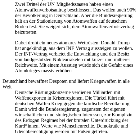
Zwei Drittel der UN-Mitgliedsstaaten haben einen
Atomwaffenverbotsantrag beschlossen. Das wollen auch 90%
der Bevölkerung in Deutschland. Aber die Bundesregierung
hält an der Stationierung von Atomwaffen auf deutschem
Boden fest. Sie weigert sich, dem Atomwaffenverbotsvertrag
beizutreten.
Dabei droht ein neues atomares Wettrüsten: Donald Trump
hat angekündigt, aus dem INF-Vertrag aussteigen zu wollen.
Der INF-Vertrag verbietet die Entwicklung und den Besitz
von landgestützten Nuklearraketen mit kurzer und mittlerer
Reichweite. Mit einem Ausstieg würde sich die Gefahr eines
Atomkrieges massiv erhöhen.
Deutschland bewaffnet Despoten und liefert Kriegswaffen in alle
Welt
Deutsche Rüstungskonzerne verdienen Milliarden mit
Waffenexporten in Krisenregionen. Die Türkei führt mit
deutschen Waffen Krieg gegen die kurdische Bevölkerung.
Damit wird die Bundesregierung, zugunsten der eigenen
wirtschaftlichen und strategischen Interessen, zur Komplizin
des Erdogan-Regimes bei der brutalen Unterdrückung der
Kurd*innen. Werte wie Menschenrechte, Demokratie und
Gleichberechtigung werden mit Füßen getreten.