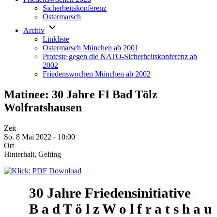
Sicherheitskonferenz
Ostermarsch
Archiv
Linkliste
Ostermarsch München ab 2001
Proteste gegen die NATO-Sicherheitskonferenz ab
2002
Friedenswochen München ab 2002
Matinee: 30 Jahre FI Bad Tölz
Wolfratshausen
Zeit
So. 8 Mai 2022 - 10:00
Ort
Hinterhalt, Gelting
30 Jahre Friedensinitiative
B a d T ö l z W o l f r a t s h a u