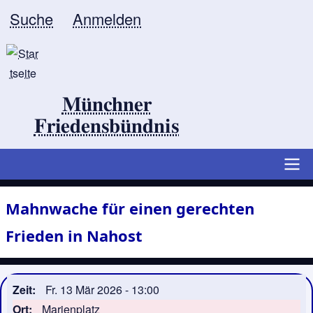
Direkt
Suche
Anmelden
Benutzermenü
zum
Inhalt
Münchner
Friedensbündnis
Hauptlinks
Mahnwache für einen gerechten
Frieden in Nahost
Zeit
Fr. 13 Mär 2026 - 13:00
Ort
Marienplatz