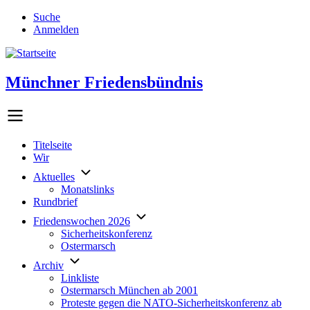
Direkt
Suche
zum
Anmelden
Benutzermenü
Inhalt
Münchner Friedensbündnis
Titelseite
Wir
Hauptlinks
Aktuelles
Monatslinks
Rundbrief
Friedenswochen 2026
Sicherheitskonferenz
Ostermarsch
Archiv
Linkliste
Ostermarsch München ab 2001
Proteste gegen die NATO-Sicherheitskonferenz ab