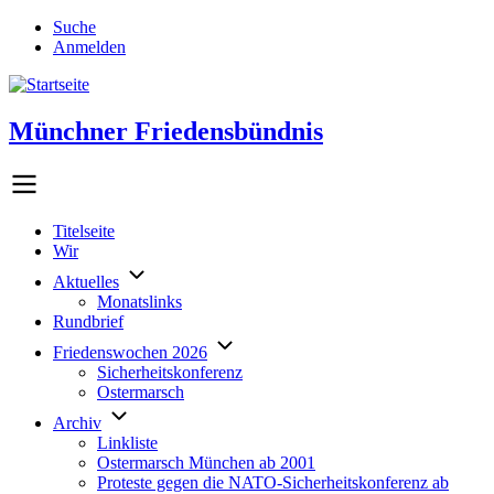
Direkt
Suche
zum
Anmelden
Benutzermenü
Inhalt
Münchner Friedensbündnis
Titelseite
Wir
Hauptlinks
Aktuelles
Monatslinks
Rundbrief
Friedenswochen 2026
Sicherheitskonferenz
Ostermarsch
Archiv
Linkliste
Ostermarsch München ab 2001
Proteste gegen die NATO-Sicherheitskonferenz ab