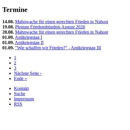
Termine
14.08.
Mahnwache für einen gerechten Frieden in Nahost
19.08.
Plenum Friedensbündnis August 2026
28.08.
Mahnwache für einen gerechten Frieden in Nahost
01.09.
Antikriegstag I
01.09.
Antikriegstag II
01.09.
"Wie schaffen wir Frieden?" - Antikriegstag III
Aktuelle
1
Seite
Seite
2
Seitennummerierung
Seite
3
Nächste
Nächste Seite ›
Seite
Letzte
Ende »
Seite
Kontakt
Suche
Werkzeuge
Impressum
RSS