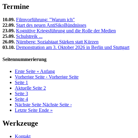
Termine
10.09.
Filmvorführung: "Warum ich"
22.09.
Start des neuen AntiSikoBündnisses
23.09.
Kognitive Kriegsführung und die Rolle der Medien
25.09.
Schulstreik ...
26.09.
Nürnberg: Sozialstaat Stärken statt Kürzen
03.10.
Demonstration am 3. Oktober 2026 in Berlin und Stuttgart
Seitennummerierung
Erste Seite
« Anfang
Vorherige Seite
‹ Vorherige Seite
Seite
1
Aktuelle Seite
2
Seite
3
Seite
4
Nächste Seite
Nächste Seite ›
Letzte Seite
Ende »
Werkzeuge
Kontakt